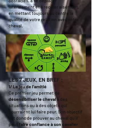
obstacles, à se déplacer
latéralement et à reculer aisément,
en mettant toujours au centre la
qualité de votre relation avec votre
cheval.
LES 7 JEUX, EN BREF :
1/ Le jeu de l’amitié
Ce premier jeu permet de
désensibiliser le cheval
à des
situations ou à des objets qui
pourraient lui faire peur. Son objectif
est donc de prouver au cheval qu’il
peut
faire confiance à son cavalier