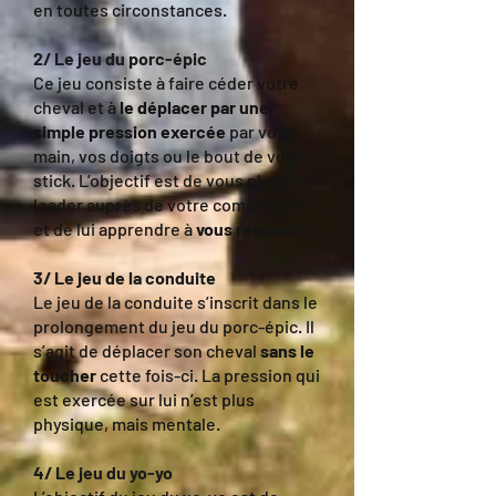
en toutes circonstances.
2/ Le jeu du porc-épic
Ce jeu consiste à faire céder votre
cheval et à
le déplacer par une
simple pression exercée
par votre
main, vos doigts ou le bout de votre
stick. L’objectif est de vous placer en
leader auprès de votre compagnon
et de lui apprendre à
vous respecter
.
3/ Le jeu de la conduite
Le jeu de la conduite s’inscrit dans le
prolongement du jeu du porc-épic. Il
s’agit de déplacer son cheval
sans le
toucher
cette fois-ci. La pression qui
est exercée sur lui n’est plus
physique, mais mentale.
4/ Le jeu du yo-yo