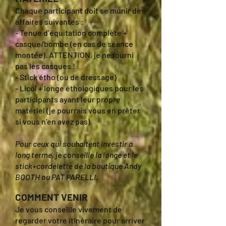
Chaque participant doit se munir des
affaires suivantes :
- Tenue d’équitation complète +
casque/bombe (en cas de séance
montée). ATTENTION, je ne fourni
pas les casques !
- Stick étho (ou de dressage)
- Licol + longe éthologiques pour les
participants ayant leur propre
matériel (je pourrais vous en prêter
si vous n’en avez pas)
Pour ceux qui souhaitent investir à
long terme, je conseille la longe et le
stick+cordelette de la boutique Andy
BOOTH ou PAT PARELLI.
COMMENT VENIR
Je vous conseille vivement de
regarder votre itinéraire pour arriver