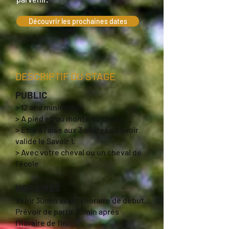
Découvrir les prochaines dates
DESCRIPTIF DU STAGE
PUBLIC
> 12 ans minimum.
> A pied et/ou monté au choix.
> Etre à l’aise aux 3 allures ou avoir
validé le Savoir 1.
> Avec votre cheval ou un cheval de
l’école
HORAIRES
Venir 30min avant l’horaire de début.
Prévoir de partir 30min après
l’horaire de fin.