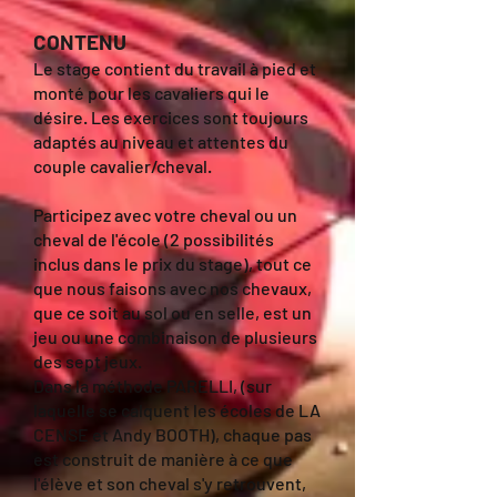
CONTENU
Le stage contient du travail à pied et
monté pour les cavaliers qui le
désire. Les exercices sont toujours
adaptés au niveau et attentes du
couple cavalier/cheval.
Participez avec votre cheval ou un
cheval de l'école (2 possibilités
inclus dans le prix du stage), tout ce
que nous faisons avec nos chevaux,
que ce soit au sol ou en selle, est un
jeu ou une combinaison de plusieurs
des sept jeux.
Dans la méthode PARELLI, (sur
laquelle se calquent les écoles de LA
CENSE et Andy BOOTH), chaque pas
est construit de manière à ce que
l'élève et son cheval s'y retrouvent,