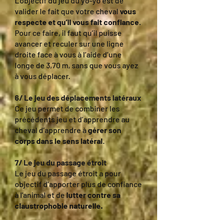
L’objectif du jeu du yo-yo est de
valider le fait que votre cheval
vous
respecte et qu’il vous fait confiance
.
Pour ce faire, il faut qu’il puisse
avancer et reculer sur une ligne
droite face à vous à l’aide d’une
longe de 3,70 m, sans que vous ayez
à vous déplacer.
6/ Le jeu des déplacements latéraux
Ce jeu permet de combiner les
précédents jeu et d’apprendre au
cheval d’apprendre à
gérer son
corps dans le sens latéral
.
7/ Le jeu du passage étroit
Le jeu du passage étroit a pour
objectif d’apporter plus de confiance
à l'animal et de
lutter contre sa
claustrophobie naturelle.