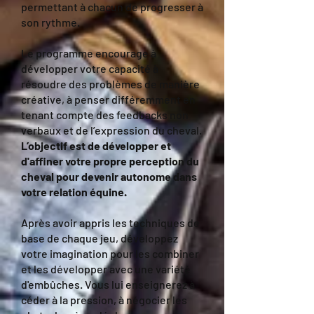
permettant à chacun de progresser à
son rythme.
Le programme encourage à
développer votre capacité à
résoudre des problèmes de manière
créative, à penser
différemment en
tenant compte des feedbacks non
verbaux et de l’expression du cheval.
L’objectif est de développer et
d'affiner votre propre perception du
cheval pour devenir autonome dans
votre relation équine.
Après avoir appris les techniques de
base de chaque jeu, développez
votre imagination pour les combiner
et les développer avec une variété
d'embûches. Vous lui enseignerez à
céder à la pression, à négocier les