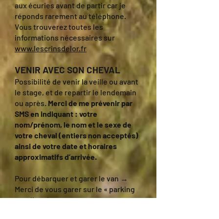
aux écuries avant de partir car je
réponds rarement au téléphone.
Vous trouverez toutes les
informations nécessaires sur
www.lescrinsdelor.fr
VENIR AVEC SON CHEVAL
Possibilité de venir la veille ou avant
le stage, et de repartir le lendemain
ou après.
Merci de me prévenir par
SMS en indiquant : votre
nom/prénom, le nom et le sexe de
votre cheval (entiers non acceptés)
ainsi de votre date et horaires
approximatifs d’arrivée.
Pour débarquer et garer le van →
Merci de vous garer sur le « parking
cavaliers/vans »
Logement du cheval compris dans le