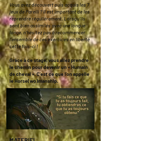
Vous avez découvert puis acquis les 7
jeux de Parelli ? Il est important de les
reprendre régulièrement. Lorsqu’ils
sont bien assimilés avec une longue
longe, n’hésitez pas à recommencer
l’ensemble de ces exercices en liberté
cette fois-ci !
Grâce à ce stage, vous allez prendre
le chemin pour devenir un « Humain
de cheval ». C'est ce que l'on appelle
le Horse(wo)manship.
MATERIEL