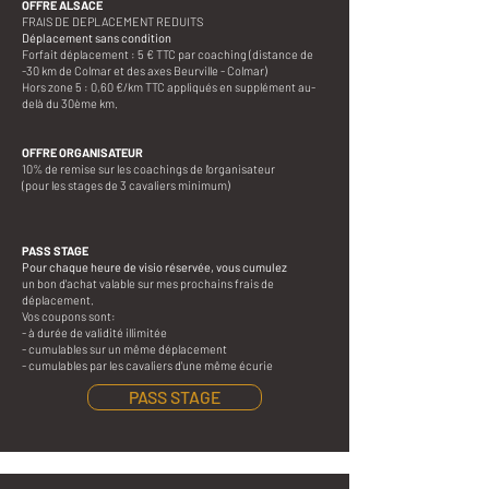
OFFRE ALSACE
FRAIS DE DEPLACEMENT REDUITS
Déplacement sans condition
Forfait déplacement : 5 € TTC par coaching (distance de
-30 km de Colmar et des axes Beurville - Colmar)
Hors zone 5 : 0,60 €/km TTC appliqués en supplément au-
delà du 30ème km.
OFFRE ORGANISATEUR
10% de remise sur les coachings de l'organisateur
(pour les stages de 3 cavaliers minimum)
PASS STAGE
Pour chaque heure de visio réservée, vous cumulez
un bon d'achat valable sur mes prochains frais de
déplacement.
Vos coupons sont:
- à durée de validité illimitée
- cumulables sur un même déplacement
- cumulables par les cavaliers d'une même écurie​
PASS STAGE