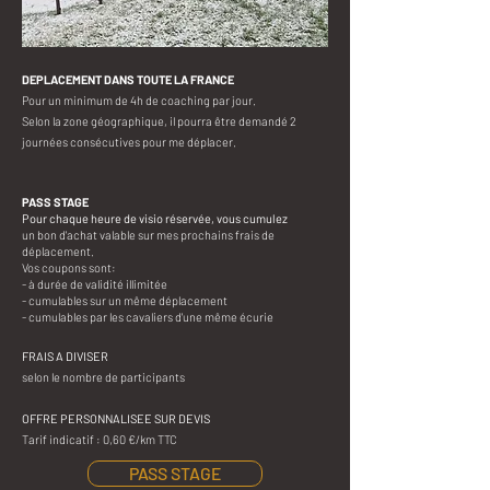
DEPLACEMENT DANS TOUTE LA FRANCE
Pour un minimum de 4h de coaching par jour.
Selon la zone géographique, il pourra être demandé 2
journées consécutives pour me déplacer.
PASS STAGE
Pour chaque heure de visio réservée, vous cumulez
un bon d'achat valable sur mes prochains frais de
déplacement.
Vos coupons sont:
- à durée de validité illimitée
- cumulables sur un même déplacement
- cumulables par les cavaliers d'une même écurie​
FRAIS A DIVISER
selon le nombre de participants
OFFRE PERSONNALISEE SUR DEVIS
Tarif indicatif : 0,60 €/km TTC
PASS STAGE