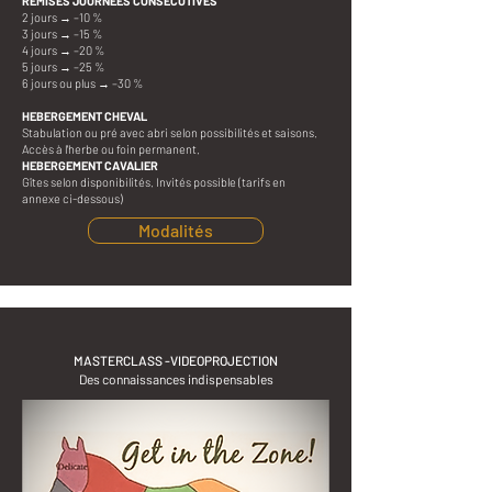
REMISES JOURNEES CONSECUTIVES
2 jours → –10 %
3 jours → –15 %
4 jours → –20 %
5 jours → –25 %
6 jours ou plus → –30 %
​HEBERGEMENT CHEVAL
Stabulation ou pré avec abri selon possibilités et saisons.
Accès à l'herbe ou foin permanent.
HEBERGEMENT CAVALIER
Gîtes selon disponibilités. Invités possible (tarifs en
annexe ci-dessous)​
Modalités
MASTERCLASS -VIDEOPROJECTION
Des connaissances indispensables