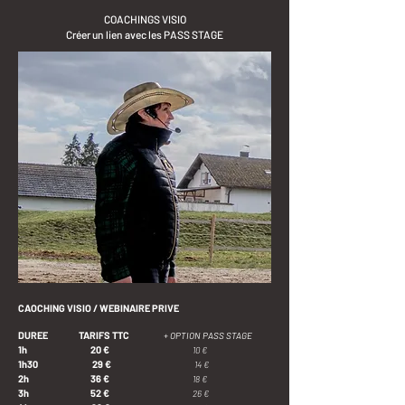
COACHINGS VISIO
Créer un lien avec les PASS STAGE
​CAOCHING VISIO / WEBINAIRE PRIVE
DUREE
TARIFS TTC
+ OPTION PASS STAGE
1h
20 €
10 €
1h30 29 €
14 €
2h 36 €
18 €
3h 52 €
26 €