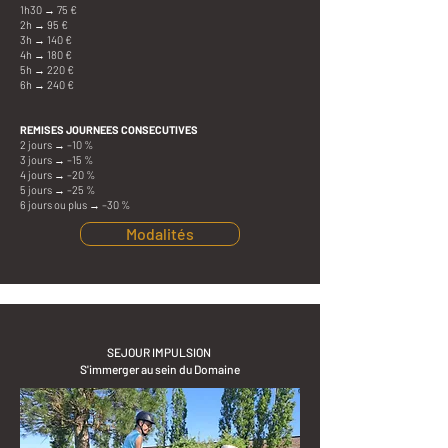
1h30 → 75 €
2h → 95 €
3h → 140 €
4h → 180 €
5h → 220 €
6h → 240 €
REMISES JOURNEES CONSECUTIVES
2 jours → –10 %
3 jours → –15 %
4 jours → –20 %
5 jours → –25 %
6 jours ou plus → –30 %
Modalités
SEJOUR IMPULSION
S'immerger au sein du Domaine