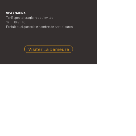
SPA / SAUNA
Tarif spécial stagiaires et invités
1h → 10 € TTC
Forfait quel que soit le nombre de participants
Visiter La Demeure
ORGANISATION ET MODALITES
Stages présentiels