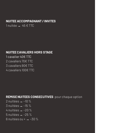
NUITEE ACCOMPAGNANT / INVITES
1 nuitée → 45 € TTC
NUITEE CAVALIERS HORS STAGE
1 cavalier 40€ TTC
2 cavaliers 70€ TTC
3 cavaliers 90€ TTC
4 cavaliers 100€ TTC
REMISE NUITEES CONSECUTIVES
pour chaque option
2 nuitées → –10 %
3 nuitées → –15 %
4 nuitées → –20 %
5 nuitées → –25 %
6 nuitées ou + → –30 %