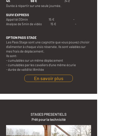
4h
68 €
34 €
Durée à répartir sur une seule journée.
SUIVI EXPRESS
Appel tél 30min 15 € -
Analyse de 5min de vidéo 15 € -
OPTION PASS STAGE
Les Pass Stage sont une cagnotte que vous pouvez choisir
d'alimenter à chaque visio réservée. Ils sont valables sur
mes frais de déplacement.
Ils sont:
- cumulables sur un même déplacement
- cumulables par les cavaliers d'une même écurie
- durée de validité illimitée
En savoir plus
STAGES PRESENTIELS
Prêt pour la technicité