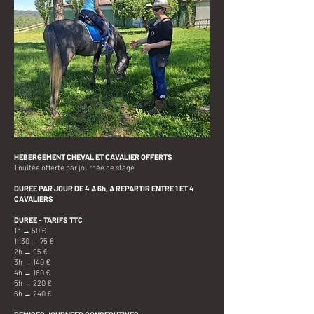
HEBERGEMENT CHEVAL ET CAVALIER OFFERTS
1 nuitée offerte par journée de stage
DUREE PAR JOUR DE 4 A 6h, A REPARTIR ENTRE 1 ET 4
CAVALIERS
DUREE - TARIFS TTC
1h → 50 €
1h30 → 75 €
2h → 95 €
3h → 140 €
4h → 180 €
5h → 220 €
6h → 240 €