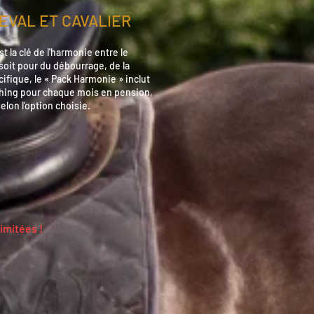
EVAL ET CAVALIER
 la clé de l'harmonie entre le
 soit pour du débourrage, de la
cifique, le « Pack Harmonie » inclut
hing pour chaque mois en pension,
elon l'option choisie.
limitées !