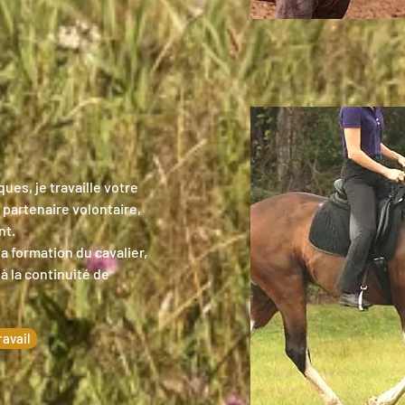
ues, je travaille votre
 partenaire volontaire,
nt.
la formation du cavalier,
à la continuité de
ravail