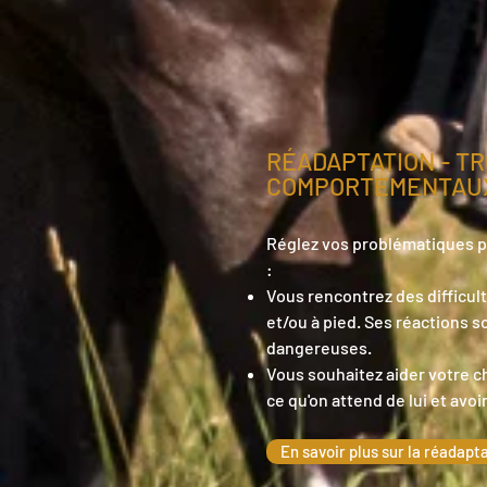
RÉADAPTATION - T
COMPORTEMENTAU
Réglez vos problématiques par
:
Vous rencontrez des difficul
et/ou à pied. Ses réactions s
dangereuses.
Vous souhaitez aider votre 
ce qu'on attend de lui et avoi
En savoir plus sur la réadapt