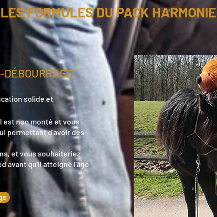
LES FORMULES DU PACK HARMONIE
É-DÉBOURRAGE
cation solide et
 il est non monté et vous
ui permettant d'avoir des
ans, et vous souhaiteriez
ed avant qu'il atteigne l'âge
ge