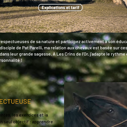
Explications et tarif
respectueuses de sa nature et participez activement à son éduca
disciple de Pat Parelli, ma relation aux chevaux est basée sur c
dans leur grande sagesse. A Les Crins de l'Or, j'adapte le rythme
rsonnalité !
PECTUEUSE
ntes, les exercices et la
n seul objectif : apprendre