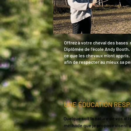
Offrez à votre cheval des bases 
Diplômée de l'école Andy Booth, 
ce que les chevaux m'ont appris, 
afin de respecter au mieux sa pe
UNE ÉDUCATION RES
Quelque soit la nature de vos atte
méthode que je propose visent u