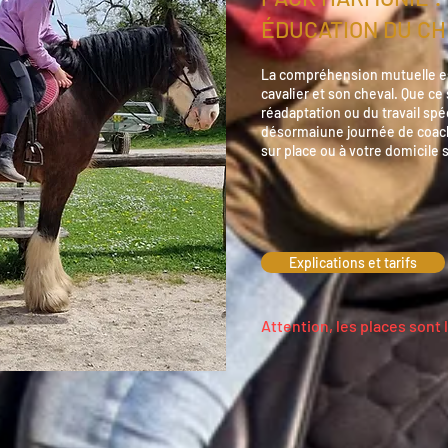
ÉDUCATION DU CH
La compréhension mutuelle est
cavalier et son cheval. Que ce
réadaptation ou du travail spé
désormaiune journée de coac
sur place ou à votre domicile s
Explications et tarifs
Attention, les places sont 