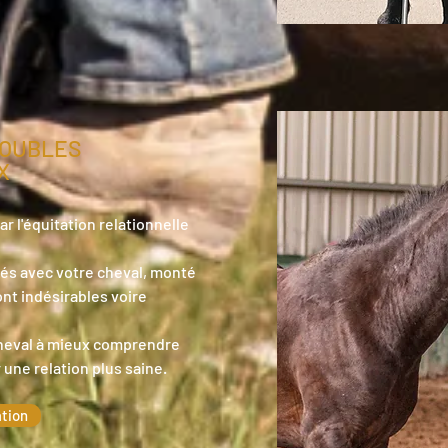
ROUBLES
X
 l'équitation relationnelle
tés avec votre cheval, monté
ont indésirables voire
cheval à mieux comprendre
r une relation plus saine.
ation