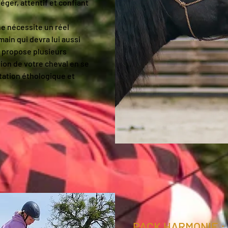
éger, attentif et confiant
e nécessite un réel
main qui devra lui aussi
 propose plusieurs
tion de votre cheval en se
itation éthologique et
PACK HARMONIE :