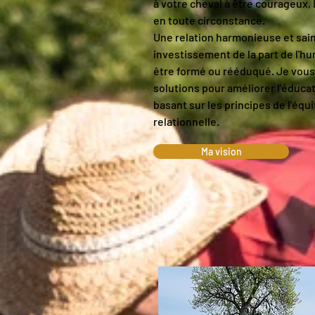
à votre cheval à être courageux, l
en toute circonstance.
Une relation harmonieuse et sain
investissement de la part de l'hu
être formé ou rééduqué. Je vous
solutions pour améliorer l'éduca
basant sur les principes de l'équ
relationnelle.
Ma vision