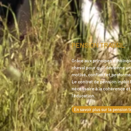
PENSION TRAVAIL
Grâce aux principes éthologiq
cheval pour qu'il devienne un
motivé, confiant et performa
Le contrat de pension inclut 
nécessaire à la cohérence et 
l'éducation.
En savoir plus sur la pension t