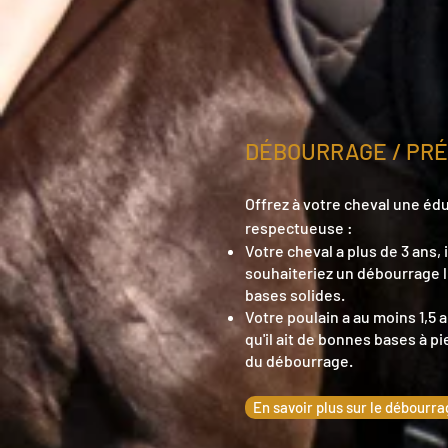
DÉBOURRAGE / PR
Offrez à votre cheval une édu
respectueuse :
Votre cheval a plus de 3 ans,
souhaiteriez un débourrage l
bases solides.
Votre poulain a au moins 1,5 
qu'il ait de bonnes bases à pi
du débourrage.
En savoir plus sur le débourra